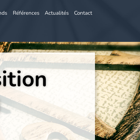
nds
Références
Actualités
Contact
ition
H