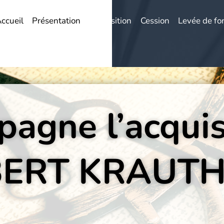
ccueil
Présentation
Acquisition
Cession
Levée de fo
pagne l’acquis
BERT KRAUT