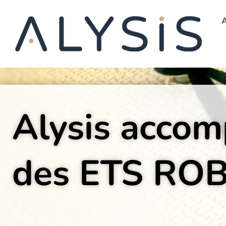
A
Alysis accom
des ETS RO