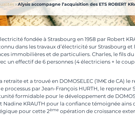
ualités
›
Alysis accompagne l’acquisition des ETS ROBERT K
ectricité fondée à Strasbourg en 1958 par Robert KRA
onnu dans les travaux d’électricité sur Strasbourg et
es immobilières et de particuliers. Charles, le fils du
c un effectif de 6 personnes (4 électriciens + le coupl
 la retraite et a trouvé en DOMOSELEC (1M€ de CA) le 
e processus par Jean-François HURTH, le repreneur 
ortunité formidable pour le développement de DOMOSE
s et Nadine KRAUTH pour la confiance témoignée ains
ème
gique pour cette 2
opération de croissance extern