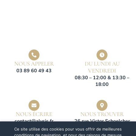
NOUS APPELER
DU LUNDI AU
VENDREDI
03 89 60 49 43
08:30 – 12:00 & 13:30 –
18:00
NOUS ÉCRIRE
NOUS TROUVER
contact@alysis.fr
26 rue Victor Schoelcher
Parc des Collines, 68200
Ce site utilise des cookies pour vous offrir de meilleures
Mulhouse
conditions de navigation, et pour des raisons de mesure