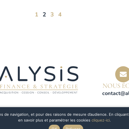
1
2
3
4
NOUS ÉC
contact@al
ns de navigation, et pour des raisons de mesure d’audience. En cliquant 
en savoir plus et paramétrer les cookies
cliquez-ici
.
OK
Refuser