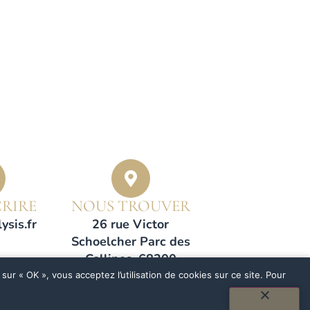
RIRE
NOUS TROUVER
ysis.fr
26 rue Victor
Schoelcher Parc des
Collines, 68200
Mulhouse
sur « OK », vous acceptez l’utilisation de cookies sur ce site. Pour