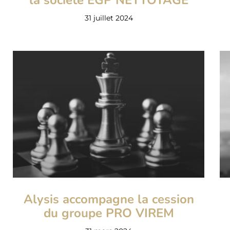
la société EGP NETTOYAGE
31 juillet 2024
Alysis accompagne la cession
du groupe PRO VIREM