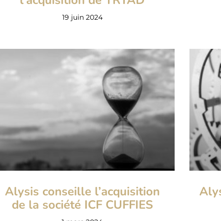
l’acquisition de TRYAD
19 juin 2024
Alysis conseille l’acquisition
Aly
de la société ICF CUFFIES