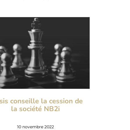
sis conseille la cession de
la société NB2i
10 novembre 2022