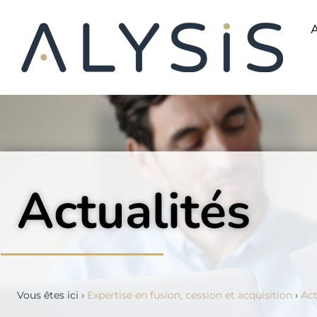
A
Actualités
Vous êtes ici ›
Expertise en fusion, cession et acquisition
›
Act